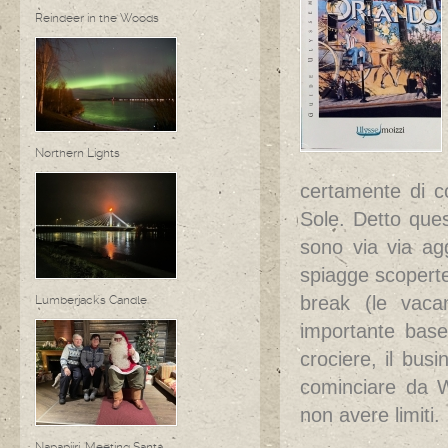
Reindeer in the Woods
Northern Lights
certamente di c
Sole. Detto quest
sono via via agg
spiagge scoperte 
break (le vaca
Lumberjack's Candle
importante base 
crociere, il busi
cominciare da W
non avere limiti.
Napapiiri, Meeting Santa