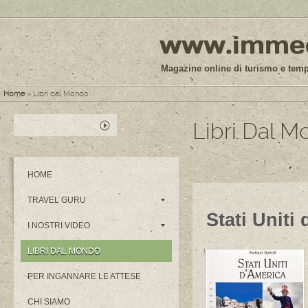
www.immedi
Magazine online di turismo e tempo
Home
» Libri dal Mondo
Libri Dal 
HOME
TRAVEL GURU
Stati Uniti
I NOSTRI VIDEO
LIBRI DAL MONDO
PER INGANNARE LE ATTESE
CHI SIAMO