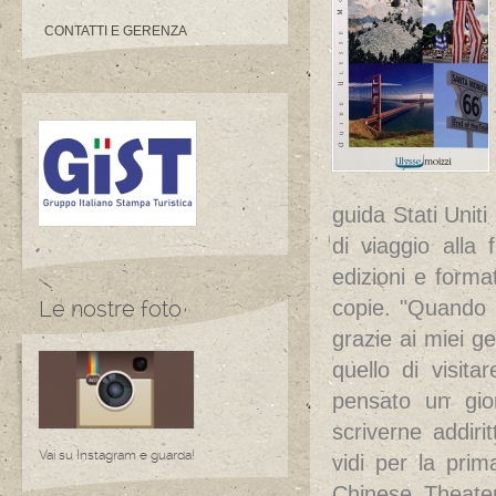
CONTATTI E GERENZA
guida Stati Unit
di viaggio alla
edizioni e forma
Le nostre foto
copie. "Quando a
grazie ai miei ge
quello di visit
pensato un gior
scriverne addir
Vai su Instagram e guarda!
vidi per la pri
Chinese Theater